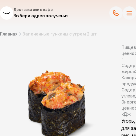
Доставка или в кафе
Выбери адрес получения
Главная
Запеченные гунканы с угрем 2 шт
Пищев
ценнос
г
Содер
жиров
Калор
продук
Содер
углево
Энерг
ценно
кДж
Угорь,
для з
рис, н