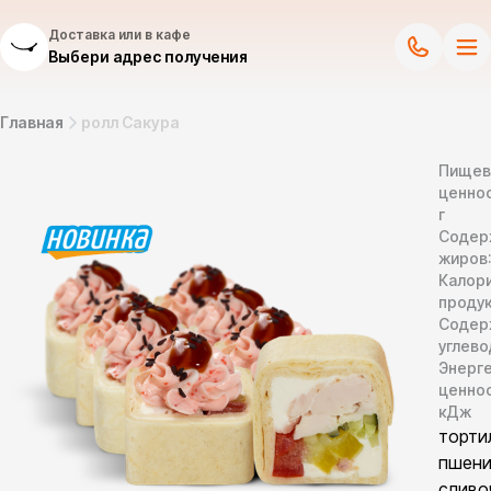
Доставка или в кафе
Выбери адрес получения
Главная
ролл Сакура
Пищев
ценнос
г
Содер
жиров
Калор
продук
Содер
углево
Энерг
ценно
кДж
торти
пшени
сливо