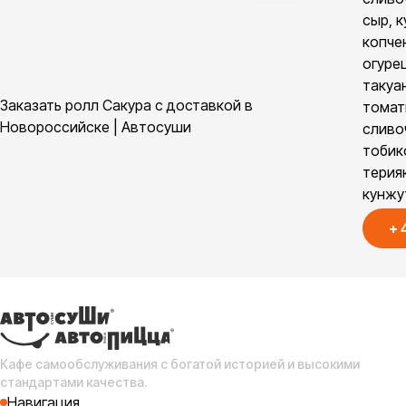
сыр, 
копче
огурец
такуан
Заказать ролл Сакура с доставкой в
томат
Новороссийске | Автосуши
сливо
тобик
терия
кунжу
+
Кафе самообслуживания с богатой историей и высокими
стандартами качества.
Навигация