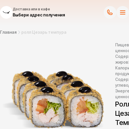
Доставка или в кафе
Выбери адрес получения
Главная
ролл Цезарь темпура
Пищев
ценнос
Содер
жиров
Калор
продук
Содер
углево
Энерг
ценно
Рол
Цез
Тем