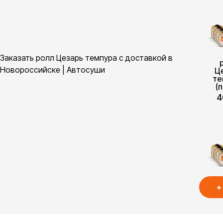
Заказать ролл Цезарь темпура с доставкой в
Новороссийске | Автосуши
Ц
те
(
4
+
Ц
те
(
4