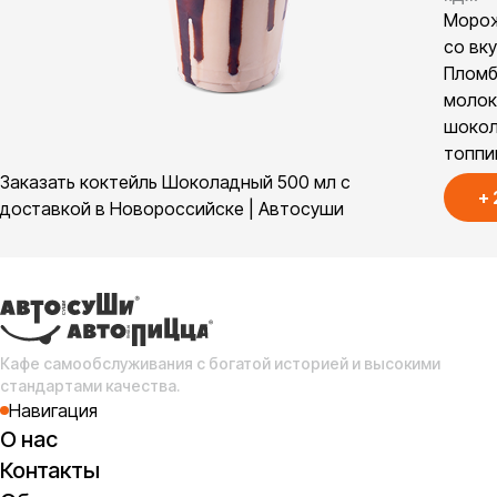
Моро
со вк
Пломб
молок
шоко
топпи
Заказать коктейль Шоколадный 500 мл с
+
доставкой в Новороссийске | Автосуши
Кафе самообслуживания с богатой историей и высокими
стандартами качества.
Навигация
О нас
Контакты