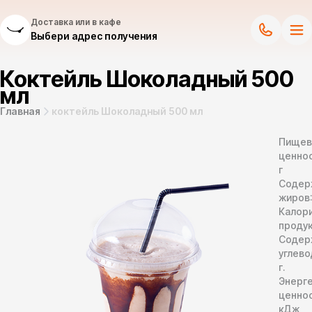
Доставка или в кафе
Выбери адрес получения
Коктейль Шоколадный 500
мл
Главная
коктейль Шоколадный 500 мл
Пищев
ценнос
г
Содер
жиров
Калор
продук
Содер
углево
г.
Энерг
ценно
кДж